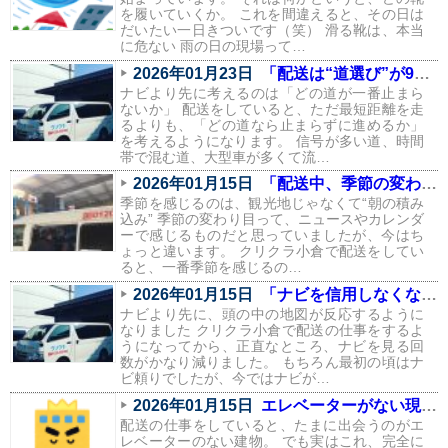
を履いていくか。 これを間違えると、その日は
だいたい一日きついです（笑） 滑る靴は、本当
に危ない 雨の日の現場って…
2026年01月23日
「配送は“道選び”が9割。信号と渋滞を避けるルートの話」
ナビより先に考えるのは「どの道が一番止まら
ないか」 配送をしていると、ただ最短距離を走
るよりも、「どの道なら止まらずに進めるか」
を考えるようになります。 信号が多い道、時間
帯で混む道、大型車が多くて流…
2026年01月15日
「配送中、季節の変わり目を一番感じるのはこの瞬間」
季節を感じるのは、観光地じゃなくて“朝の積み
込み” 季節の変わり目って、ニュースやカレンダ
ーで感じるものだと思っていましたが、今はち
ょっと違います。 クリクラ小倉で配送をしてい
ると、一番季節を感じるの…
2026年01月15日
「ナビを信用しなくなりました。配送で身についた“地元の勘”」
ナビより先に、頭の中の地図が反応するように
なりました クリクラ小倉で配送の仕事をするよ
うになってから、正直なところ、ナビを見る回
数がかなり減りました。 もちろん最初の頃はナ
ビ頼りでしたが、今ではナビが…
2026年01月15日
エレベーターがない現場あるある（配送員の本音つき）
配送の仕事をしていると、たまに出会うのがエ
レベーターのない建物。 でも実はこれ、完全に