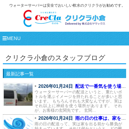
ウォーターサーバーは安全でおいしい軟水のクリクラがお勧めです。
☰MENU
クリクラ小倉のスタッフブログ
最新記事一覧
2026年01月24日
配送で一番気を使う場所は、実はここ
ウォーターサーバーの配送というと、重たいボ
トルを運ぶイメージを持たれることが多いと思
います。 もちろんそれも大変なんですが、実は
それ以上に神経を使う場所があります。 それ
が、お客様の玄関先です。 玄関…
2026年01月24日
雨の日の仕事は、家を出る前から始まっている
雨の日の配送って、実は家を出る前から勝負が
始まっています。 それは何かというと、どの靴