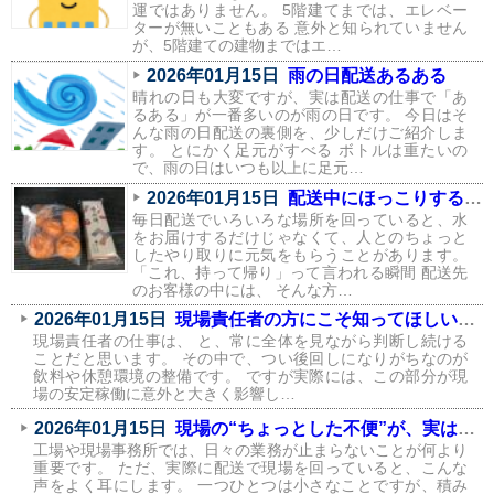
運ではありません。 5階建てまでは、エレベー
ターが無いこともある 意外と知られていません
が、5階建ての建物まではエ…
2026年01月15日
雨の日配送あるある
晴れの日も大変ですが、実は配送の仕事で「あ
るある」が一番多いのが雨の日です。 今日はそ
んな雨の日配送の裏側を、少しだけご紹介しま
す。 とにかく足元がすべる ボトルは重たいの
で、雨の日はいつも以上に足元…
2026年01月15日
配送中にほっこりする瞬間が、実はたくさんあります
毎日配送でいろいろな場所を回っていると、水
をお届けするだけじゃなくて、人とのちょっと
したやり取りに元気をもらうことがあります。
「これ、持って帰り」って言われる瞬間 配送先
のお客様の中には、 そんな方…
2026年01月15日
現場責任者の方にこそ知ってほしい、飲料環境が現場に与える影響
現場責任者の仕事は、 と、常に全体を見ながら判断し続ける
ことだと思います。 その中で、つい後回しになりがちなのが
飲料や休憩環境の整備です。 ですが実際には、この部分が現
場の安定稼働に意外と大きく影響し…
2026年01月15日
現場の“ちょっとした不便”が、実はコストになっている話
工場や現場事務所では、日々の業務が止まらないことが何より
重要です。 ただ、実際に配送で現場を回っていると、こんな
声をよく耳にします。 一つひとつは小さなことですが、積み