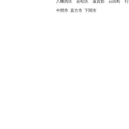
八幡西区
若松区
遠賀郡
苅田町
行
中間市
直方市
下関市