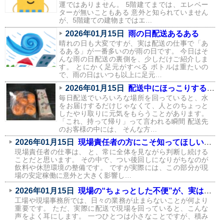
運ではありません。 5階建てまでは、エレベー
ターが無いこともある 意外と知られていません
が、5階建ての建物まではエ…
2026年01月15日
雨の日配送あるある
晴れの日も大変ですが、実は配送の仕事で「あ
るある」が一番多いのが雨の日です。 今日はそ
んな雨の日配送の裏側を、少しだけご紹介しま
す。 とにかく足元がすべる ボトルは重たいの
で、雨の日はいつも以上に足元…
2026年01月15日
配送中にほっこりする瞬間が、実はたくさんあります
毎日配送でいろいろな場所を回っていると、水
をお届けするだけじゃなくて、人とのちょっと
したやり取りに元気をもらうことがあります。
「これ、持って帰り」って言われる瞬間 配送先
のお客様の中には、 そんな方…
2026年01月15日
現場責任者の方にこそ知ってほしい、飲料環境が現場に与える影響
現場責任者の仕事は、 と、常に全体を見ながら判断し続ける
ことだと思います。 その中で、つい後回しになりがちなのが
飲料や休憩環境の整備です。 ですが実際には、この部分が現
場の安定稼働に意外と大きく影響し…
2026年01月15日
現場の“ちょっとした不便”が、実はコストになっている話
工場や現場事務所では、日々の業務が止まらないことが何より
重要です。 ただ、実際に配送で現場を回っていると、こんな
声をよく耳にします。 一つひとつは小さなことですが、積み