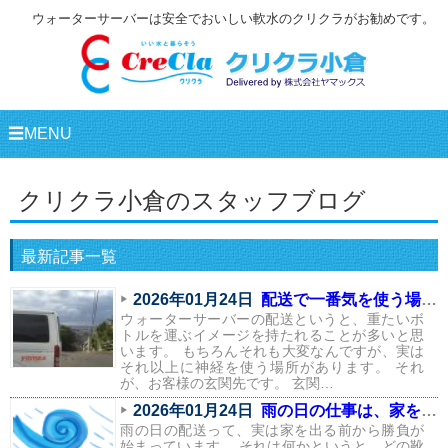
ウォーターサーバーは安全でおいしい軟水のクリクラがお勧めです。
☰MENU
クリクラ小倉のスタッフブログ
最新記事一覧
2026年01月24日
配送で一番気を使う場所は、実はここ
ウォーターサーバーの配送というと、重たいボ
トルを運ぶイメージを持たれることが多いと思
います。 もちろんそれも大変なんですが、実は
それ以上に神経を使う場所があります。 それ
が、お客様の玄関先です。 玄関…
2026年01月24日
雨の日の仕事は、家を出る前から始まっている
雨の日の配送って、実は家を出る前から勝負が
始まっています。 それは何かというと、どの靴