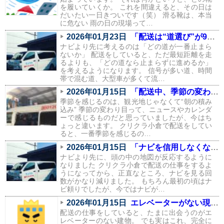
を履いていくか。 これを間違えると、その日は
だいたい一日きついです（笑） 滑る靴は、本当
に危ない 雨の日の現場って…
2026年01月23日
「配送は“道選び”が9割。信号と渋滞を避けるルートの話」
ナビより先に考えるのは「どの道が一番止まら
ないか」 配送をしていると、ただ最短距離を走
るよりも、「どの道なら止まらずに進めるか」
を考えるようになります。 信号が多い道、時間
帯で混む道、大型車が多くて流…
2026年01月15日
「配送中、季節の変わり目を一番感じるのはこの瞬間」
季節を感じるのは、観光地じゃなくて“朝の積み
込み” 季節の変わり目って、ニュースやカレンダ
ーで感じるものだと思っていましたが、今はち
ょっと違います。 クリクラ小倉で配送をしてい
ると、一番季節を感じるの…
2026年01月15日
「ナビを信用しなくなりました。配送で身についた“地元の勘”」
ナビより先に、頭の中の地図が反応するように
なりました クリクラ小倉で配送の仕事をするよ
うになってから、正直なところ、ナビを見る回
数がかなり減りました。 もちろん最初の頃はナ
ビ頼りでしたが、今ではナビが…
2026年01月15日
エレベーターがない現場あるある（配送員の本音つき）
配送の仕事をしていると、たまに出会うのがエ
レベーターのない建物。 でも実はこれ、完全に