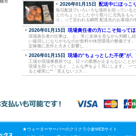
橋市
2026年01月15日
配送中にほっこり
毎日配送でいろいろな場所を回っている
とのちょっとしたやり取りに元気をもら
り」って言われる瞬間 配送先のお客様の
2026年01月15日
現場責任者の方にこそ知ってほ
現場責任者の仕事は、 と、常に全体を見ながら判断し続
い後回しになりがちなのが飲料や休憩環境の整備です。
定稼働に意外と大きく影響し…
2026年01月15日
現場の“ちょっとした不便”が
工場や現場事務所では、日々の業務が止まらないことが
現場を回っていると、こんな声をよく耳にします。 一
ると確実に**「見えないコス…
ウォーターサーバー
の
クリクラ
小倉WEBサイト