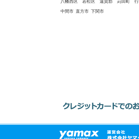
八幡西区
若松区
遠賀郡
苅田町
行
中間市
直方市
下関市