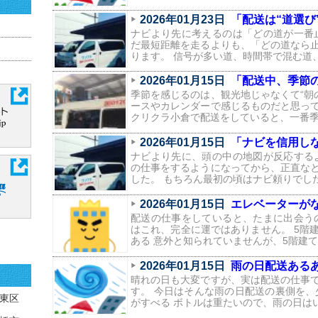
2026年01月23日
「配送は“道選び”
ナビより先に考えるのは「どの道が一番
だ最短距離を走るよりも、「どの道なら
ります。 信号が多い道、時間帯で混む道
2026年01月15日
「配送中、季節の
季節を感じるのは、観光地じゃなくて“朝
ースやカレンダーで感じるものだと思っ
クリクラ小倉で配送をしていると、一番
2026年01月15日
「ナビを信用しなくな
ナビより先に、頭の中の地図が反応する
の仕事をするようになってから、正直な
した。 もちろん最初の頃はナビ頼りでし
2026年01月15日
エレベーターがな
配送の仕事をしていると、たまに出会う
はこれ、完全に運ではありません。 5階
ある 意外と知られていませんが、5階建
2026年01月15日
雨の日配送ある
晴れの日も大変ですが、実は配送の仕事
す。 今日はそんな雨の日配送の裏側を、
東区
がすべる ボトルは重たいので、雨の日は