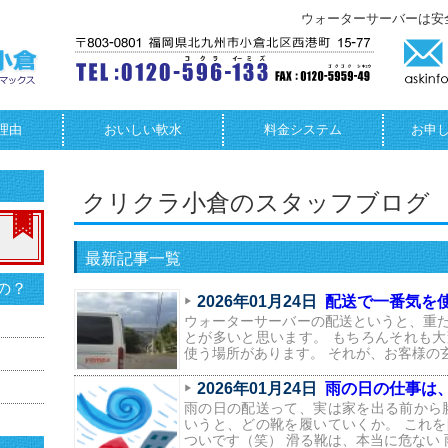
ウォーターサーバーは安
理由
おいしい軟水
料金システム
お申
クリクラ小倉のスタッフブログ
最新記事一覧
の？
2026年01月24日
配送で一番気を
ウォーターサーバーの配送というと、重
とが多いと思います。 もちろんそれも
使う場所があります。 それが、お客様の
2026年01月24日
雨の日の仕事は
雨の日の配送って、実は家を出る前から
いうと、どの靴を履いていくか。 これ
ついです（笑） 滑る靴は、本当に危ない