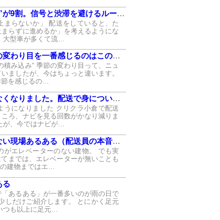
が9割。信号と渋滞を避けるルートの話」
止まらないか」 配送をしていると、た
止まらずに進めるか」を考えるようにな
、大型車が多くて流…
変わり目を一番感じるのはこの瞬間」
の積み込み” 季節の変わり目って、ニュ
ていましたが、今はちょっと違います。
季節を感じるの…
りました。配送で身についた“地元の勘”」
ようになりました クリクラ小倉で配送
ところ、ナビを見る回数がかなり減りま
たが、今ではナビが…
い現場あるある（配送員の本音つき）
のがエレベーターのない建物。 でも実
建てまでは、エレベーターが無いことも
ての建物まではエ…
ある
で「あるある」が一番多いのが雨の日で
少しだけご紹介します。 とにかく足元
いつも以上に足元…