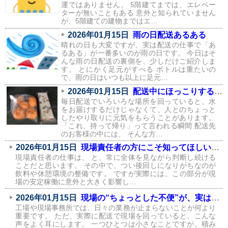
運ではありません。 5階建てまでは、エレベー
ターが無いこともある 意外と知られていません
が、5階建ての建物まではエ…
2026年01月15日
雨の日配送あるある
晴れの日も大変ですが、実は配送の仕事で「あ
るある」が一番多いのが雨の日です。 今日はそ
んな雨の日配送の裏側を、少しだけご紹介しま
す。 とにかく足元がすべる ボトルは重たいの
で、雨の日はいつも以上に足元…
2026年01月15日
配送中にほっこりする瞬間が、実はたくさんあります
毎日配送でいろいろな場所を回っていると、水
をお届けするだけじゃなくて、人とのちょっと
したやり取りに元気をもらうことがあります。
「これ、持って帰り」って言われる瞬間 配送先
のお客様の中には、 そんな方…
2026年01月15日
現場責任者の方にこそ知ってほしい、飲料環境が現場に与える影響
現場責任者の仕事は、 と、常に全体を見ながら判断し続ける
ことだと思います。 その中で、つい後回しになりがちなのが
飲料や休憩環境の整備です。 ですが実際には、この部分が現
場の安定稼働に意外と大きく影響し…
2026年01月15日
現場の“ちょっとした不便”が、実はコストになっている話
工場や現場事務所では、日々の業務が止まらないことが何より
重要です。 ただ、実際に配送で現場を回っていると、こんな
声をよく耳にします。 一つひとつは小さなことですが、積み