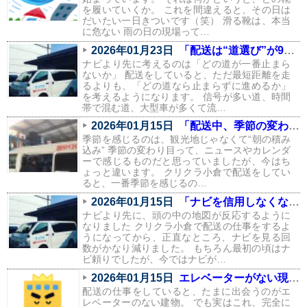
を履いていくか。 これを間違えると、その日は
だいたい一日きついです（笑） 滑る靴は、本当
に危ない 雨の日の現場って…
2026年01月23日
「配送は“道選び”が9割。信号と渋滞を避けるルートの話」
ナビより先に考えるのは「どの道が一番止まら
ないか」 配送をしていると、ただ最短距離を走
るよりも、「どの道なら止まらずに進めるか」
を考えるようになります。 信号が多い道、時間
帯で混む道、大型車が多くて流…
2026年01月15日
「配送中、季節の変わり目を一番感じるのはこの瞬間」
季節を感じるのは、観光地じゃなくて“朝の積み
込み” 季節の変わり目って、ニュースやカレンダ
ーで感じるものだと思っていましたが、今はち
ょっと違います。 クリクラ小倉で配送をしてい
ると、一番季節を感じるの…
2026年01月15日
「ナビを信用しなくなりました。配送で身についた“地元の勘”」
ナビより先に、頭の中の地図が反応するように
なりました クリクラ小倉で配送の仕事をするよ
うになってから、正直なところ、ナビを見る回
数がかなり減りました。 もちろん最初の頃はナ
ビ頼りでしたが、今ではナビが…
2026年01月15日
エレベーターがない現場あるある（配送員の本音つき）
配送の仕事をしていると、たまに出会うのがエ
レベーターのない建物。 でも実はこれ、完全に