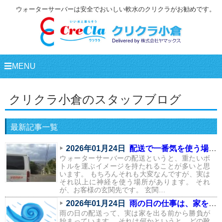
ウォーターサーバーは安全でおいしい軟水のクリクラがお勧めです。
☰MENU
クリクラ小倉のスタッフブログ
最新記事一覧
2026年01月24日
配送で一番気を使う場所は、実はここ
ウォーターサーバーの配送というと、重たいボ
トルを運ぶイメージを持たれることが多いと思
います。 もちろんそれも大変なんですが、実は
それ以上に神経を使う場所があります。 それ
が、お客様の玄関先です。 玄関…
2026年01月24日
雨の日の仕事は、家を出る前から始まっている
雨の日の配送って、実は家を出る前から勝負が
始まっています。 それは何かというと、どの靴