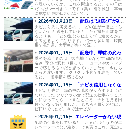
を履いていくか。 これを間違えると、その日は
だいたい一日きついです（笑） 滑る靴は、本当
に危ない 雨の日の現場って…
2026年01月23日
「配送は“道選び”が9割。信号と渋滞を避けるルートの話」
ナビより先に考えるのは「どの道が一番止まら
ないか」 配送をしていると、ただ最短距離を走
るよりも、「どの道なら止まらずに進めるか」
を考えるようになります。 信号が多い道、時間
帯で混む道、大型車が多くて流…
2026年01月15日
「配送中、季節の変わり目を一番感じるのはこの瞬間」
季節を感じるのは、観光地じゃなくて“朝の積み
込み” 季節の変わり目って、ニュースやカレンダ
ーで感じるものだと思っていましたが、今はち
ょっと違います。 クリクラ小倉で配送をしてい
ると、一番季節を感じるの…
2026年01月15日
「ナビを信用しなくなりました。配送で身についた“地元の勘”」
ナビより先に、頭の中の地図が反応するように
なりました クリクラ小倉で配送の仕事をするよ
うになってから、正直なところ、ナビを見る回
数がかなり減りました。 もちろん最初の頃はナ
ビ頼りでしたが、今ではナビが…
2026年01月15日
エレベーターがない現場あるある（配送員の本音つき）
配送の仕事をしていると、たまに出会うのがエ
レベーターのない建物。 でも実はこれ、完全に