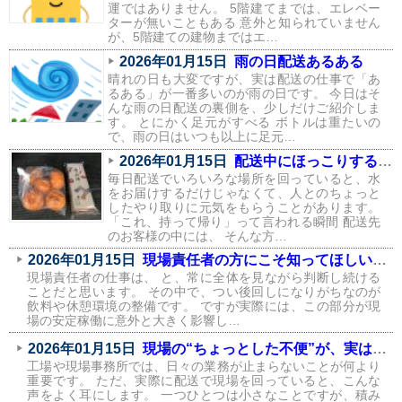
運ではありません。 5階建てまでは、エレベー
ターが無いこともある 意外と知られていません
が、5階建ての建物まではエ…
2026年01月15日
雨の日配送あるある
晴れの日も大変ですが、実は配送の仕事で「あ
るある」が一番多いのが雨の日です。 今日はそ
んな雨の日配送の裏側を、少しだけご紹介しま
す。 とにかく足元がすべる ボトルは重たいの
で、雨の日はいつも以上に足元…
2026年01月15日
配送中にほっこりする瞬間が、実はたくさんあります
毎日配送でいろいろな場所を回っていると、水
をお届けするだけじゃなくて、人とのちょっと
したやり取りに元気をもらうことがあります。
「これ、持って帰り」って言われる瞬間 配送先
のお客様の中には、 そんな方…
2026年01月15日
現場責任者の方にこそ知ってほしい、飲料環境が現場に与える影響
現場責任者の仕事は、 と、常に全体を見ながら判断し続ける
ことだと思います。 その中で、つい後回しになりがちなのが
飲料や休憩環境の整備です。 ですが実際には、この部分が現
場の安定稼働に意外と大きく影響し…
2026年01月15日
現場の“ちょっとした不便”が、実はコストになっている話
工場や現場事務所では、日々の業務が止まらないことが何より
重要です。 ただ、実際に配送で現場を回っていると、こんな
声をよく耳にします。 一つひとつは小さなことですが、積み