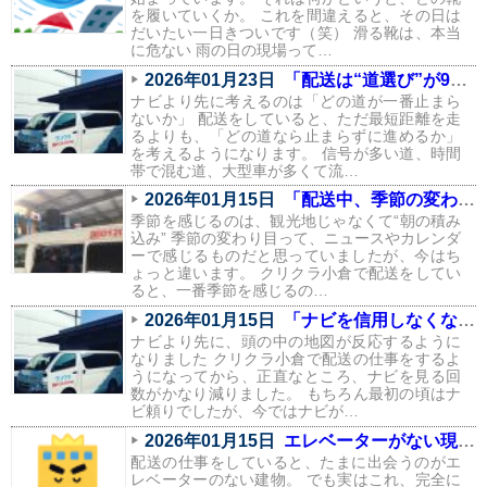
を履いていくか。 これを間違えると、その日は
だいたい一日きついです（笑） 滑る靴は、本当
に危ない 雨の日の現場って…
2026年01月23日
「配送は“道選び”が9割。信号と渋滞を避けるルートの話」
ナビより先に考えるのは「どの道が一番止まら
ないか」 配送をしていると、ただ最短距離を走
るよりも、「どの道なら止まらずに進めるか」
を考えるようになります。 信号が多い道、時間
帯で混む道、大型車が多くて流…
2026年01月15日
「配送中、季節の変わり目を一番感じるのはこの瞬間」
季節を感じるのは、観光地じゃなくて“朝の積み
込み” 季節の変わり目って、ニュースやカレンダ
ーで感じるものだと思っていましたが、今はち
ょっと違います。 クリクラ小倉で配送をしてい
ると、一番季節を感じるの…
2026年01月15日
「ナビを信用しなくなりました。配送で身についた“地元の勘”」
ナビより先に、頭の中の地図が反応するように
なりました クリクラ小倉で配送の仕事をするよ
うになってから、正直なところ、ナビを見る回
数がかなり減りました。 もちろん最初の頃はナ
ビ頼りでしたが、今ではナビが…
2026年01月15日
エレベーターがない現場あるある（配送員の本音つき）
配送の仕事をしていると、たまに出会うのがエ
レベーターのない建物。 でも実はこれ、完全に