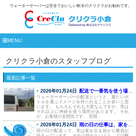
ウォーターサーバーは安全でおいしい軟水のクリクラがお勧めです。
☰MENU
クリクラ小倉のスタッフブログ
最新記事一覧
2026年01月24日
配送で一番気を使う場所は、実はここ
ウォーターサーバーの配送というと、重たいボ
トルを運ぶイメージを持たれることが多いと思
います。 もちろんそれも大変なんですが、実は
それ以上に神経を使う場所があります。 それ
が、お客様の玄関先です。 玄関…
2026年01月24日
雨の日の仕事は、家を出る前から始まっている
雨の日の配送って、実は家を出る前から勝負が
始まっています。 それは何かというと、どの靴