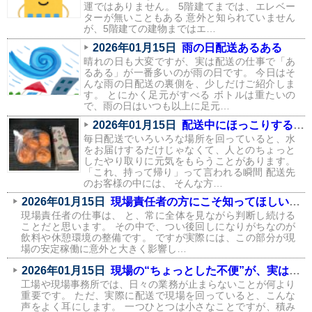
運ではありません。 5階建てまでは、エレベー
ターが無いこともある 意外と知られていません
が、5階建ての建物まではエ…
2026年01月15日
雨の日配送あるある
晴れの日も大変ですが、実は配送の仕事で「あ
るある」が一番多いのが雨の日です。 今日はそ
んな雨の日配送の裏側を、少しだけご紹介しま
す。 とにかく足元がすべる ボトルは重たいの
で、雨の日はいつも以上に足元…
2026年01月15日
配送中にほっこりする瞬間が、実はたくさんあります
毎日配送でいろいろな場所を回っていると、水
をお届けするだけじゃなくて、人とのちょっと
したやり取りに元気をもらうことがあります。
「これ、持って帰り」って言われる瞬間 配送先
のお客様の中には、 そんな方…
2026年01月15日
現場責任者の方にこそ知ってほしい、飲料環境が現場に与える影響
現場責任者の仕事は、 と、常に全体を見ながら判断し続ける
ことだと思います。 その中で、つい後回しになりがちなのが
飲料や休憩環境の整備です。 ですが実際には、この部分が現
場の安定稼働に意外と大きく影響し…
2026年01月15日
現場の“ちょっとした不便”が、実はコストになっている話
工場や現場事務所では、日々の業務が止まらないことが何より
重要です。 ただ、実際に配送で現場を回っていると、こんな
声をよく耳にします。 一つひとつは小さなことですが、積み