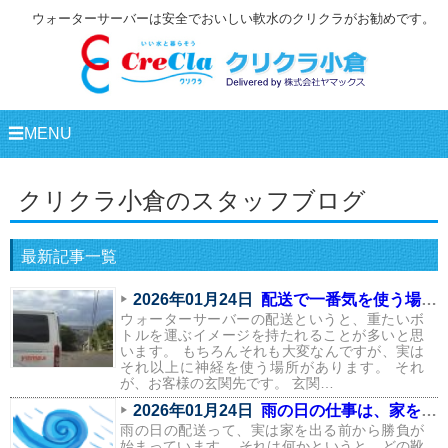
ウォーターサーバーは安全でおいしい軟水のクリクラがお勧めです。
☰MENU
クリクラ小倉のスタッフブログ
最新記事一覧
2026年01月24日
配送で一番気を使う場所は、実はここ
ウォーターサーバーの配送というと、重たいボ
トルを運ぶイメージを持たれることが多いと思
います。 もちろんそれも大変なんですが、実は
それ以上に神経を使う場所があります。 それ
が、お客様の玄関先です。 玄関…
2026年01月24日
雨の日の仕事は、家を出る前から始まっている
雨の日の配送って、実は家を出る前から勝負が
始まっています。 それは何かというと、どの靴