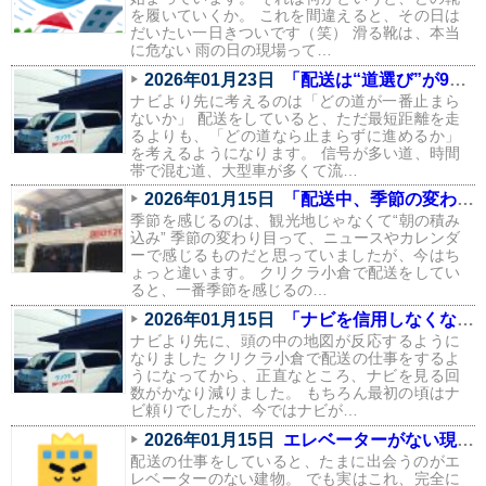
を履いていくか。 これを間違えると、その日は
だいたい一日きついです（笑） 滑る靴は、本当
に危ない 雨の日の現場って…
2026年01月23日
「配送は“道選び”が9割。信号と渋滞を避けるルートの話」
ナビより先に考えるのは「どの道が一番止まら
ないか」 配送をしていると、ただ最短距離を走
るよりも、「どの道なら止まらずに進めるか」
を考えるようになります。 信号が多い道、時間
帯で混む道、大型車が多くて流…
2026年01月15日
「配送中、季節の変わり目を一番感じるのはこの瞬間」
季節を感じるのは、観光地じゃなくて“朝の積み
込み” 季節の変わり目って、ニュースやカレンダ
ーで感じるものだと思っていましたが、今はち
ょっと違います。 クリクラ小倉で配送をしてい
ると、一番季節を感じるの…
2026年01月15日
「ナビを信用しなくなりました。配送で身についた“地元の勘”」
ナビより先に、頭の中の地図が反応するように
なりました クリクラ小倉で配送の仕事をするよ
うになってから、正直なところ、ナビを見る回
数がかなり減りました。 もちろん最初の頃はナ
ビ頼りでしたが、今ではナビが…
2026年01月15日
エレベーターがない現場あるある（配送員の本音つき）
配送の仕事をしていると、たまに出会うのがエ
レベーターのない建物。 でも実はこれ、完全に