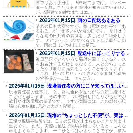
運ではありません。 5階建てまでは、エレベー
ターが無いこともある 意外と知られていません
が、5階建ての建物まではエ…
2026年01月15日
雨の日配送あるある
晴れの日も大変ですが、実は配送の仕事で「あ
るある」が一番多いのが雨の日です。 今日はそ
んな雨の日配送の裏側を、少しだけご紹介しま
す。 とにかく足元がすべる ボトルは重たいの
で、雨の日はいつも以上に足元…
2026年01月15日
配送中にほっこりする瞬間が、実はたくさんあります
毎日配送でいろいろな場所を回っていると、水
をお届けするだけじゃなくて、人とのちょっと
したやり取りに元気をもらうことがあります。
「これ、持って帰り」って言われる瞬間 配送先
のお客様の中には、 そんな方…
2026年01月15日
現場責任者の方にこそ知ってほしい、飲料環境が現場に与える影響
現場責任者の仕事は、 と、常に全体を見ながら判断し続ける
ことだと思います。 その中で、つい後回しになりがちなのが
飲料や休憩環境の整備です。 ですが実際には、この部分が現
場の安定稼働に意外と大きく影響し…
2026年01月15日
現場の“ちょっとした不便”が、実はコストになっている話
工場や現場事務所では、日々の業務が止まらないことが何より
重要です。 ただ、実際に配送で現場を回っていると、こんな
声をよく耳にします。 一つひとつは小さなことですが、積み