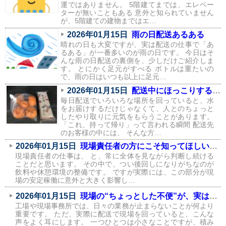
運ではありません。 5階建てまでは、エレベー
ターが無いこともある 意外と知られていません
が、5階建ての建物まではエ…
2026年01月15日
雨の日配送あるある
晴れの日も大変ですが、実は配送の仕事で「あ
るある」が一番多いのが雨の日です。 今日はそ
んな雨の日配送の裏側を、少しだけご紹介しま
す。 とにかく足元がすべる ボトルは重たいの
で、雨の日はいつも以上に足元…
2026年01月15日
配送中にほっこりする瞬間が、実はたくさんあります
毎日配送でいろいろな場所を回っていると、水
をお届けするだけじゃなくて、人とのちょっと
したやり取りに元気をもらうことがあります。
「これ、持って帰り」って言われる瞬間 配送先
のお客様の中には、 そんな方…
2026年01月15日
現場責任者の方にこそ知ってほしい、飲料環境が現場に与える影響
現場責任者の仕事は、 と、常に全体を見ながら判断し続ける
ことだと思います。 その中で、つい後回しになりがちなのが
飲料や休憩環境の整備です。 ですが実際には、この部分が現
場の安定稼働に意外と大きく影響し…
2026年01月15日
現場の“ちょっとした不便”が、実はコストになっている話
工場や現場事務所では、日々の業務が止まらないことが何より
重要です。 ただ、実際に配送で現場を回っていると、こんな
声をよく耳にします。 一つひとつは小さなことですが、積み