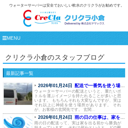
ウォーターサーバーは安全でおいしい軟水のクリクラがお勧めです。
☰MENU
クリクラ小倉のスタッフブログ
最新記事一覧
2026年01月24日
配送で一番気を使う場所は、実はここ
ウォーターサーバーの配送というと、重たいボ
トルを運ぶイメージを持たれることが多いと思
います。 もちろんそれも大変なんですが、実は
それ以上に神経を使う場所があります。 それ
が、お客様の玄関先です。 玄関…
2026年01月24日
雨の日の仕事は、家を出る前から始まっている
雨の日の配送って、実は家を出る前から勝負が
始まっています。 それは何かというと、どの靴