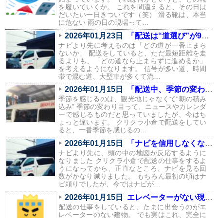
を履いていくか。 これを間違えると、その日は
だいたい一日きついです（笑） 滑る靴は、本当
に危ない 雨の日の現場って…
2026年01月23日
「配送は“道選び”が9割。信号と渋滞を避けるルートの話」
ナビより先に考えるのは「どの道が一番止まら
ないか」 配送をしていると、ただ最短距離を走
るよりも、「どの道なら止まらずに進めるか」
を考えるようになります。 信号が多い道、時間
帯で混む道、大型車が多くて流…
2026年01月15日
「配送中、季節の変わり目を一番感じるのはこの瞬間」
季節を感じるのは、観光地じゃなくて“朝の積み
込み” 季節の変わり目って、ニュースやカレンダ
ーで感じるものだと思っていましたが、今はち
ょっと違います。 クリクラ小倉で配送をしてい
ると、一番季節を感じるの…
2026年01月15日
「ナビを信用しなくなりました。配送で身についた“地元の勘”」
ナビより先に、頭の中の地図が反応するように
なりました クリクラ小倉で配送の仕事をするよ
うになってから、正直なところ、ナビを見る回
数がかなり減りました。 もちろん最初の頃はナ
ビ頼りでしたが、今ではナビが…
2026年01月15日
エレベーターがない現場あるある（配送員の本音つき）
配送の仕事をしていると、たまに出会うのがエ
レベーターのない建物。 でも実はこれ、完全に