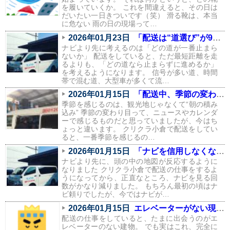
を履いていくか。 これを間違えると、その日は
だいたい一日きついです（笑） 滑る靴は、本当
に危ない 雨の日の現場って…
2026年01月23日
「配送は“道選び”が9割。信号と渋滞を避けるルートの話」
ナビより先に考えるのは「どの道が一番止まら
ないか」 配送をしていると、ただ最短距離を走
るよりも、「どの道なら止まらずに進めるか」
を考えるようになります。 信号が多い道、時間
帯で混む道、大型車が多くて流…
2026年01月15日
「配送中、季節の変わり目を一番感じるのはこの瞬間」
季節を感じるのは、観光地じゃなくて“朝の積み
込み” 季節の変わり目って、ニュースやカレンダ
ーで感じるものだと思っていましたが、今はち
ょっと違います。 クリクラ小倉で配送をしてい
ると、一番季節を感じるの…
2026年01月15日
「ナビを信用しなくなりました。配送で身についた“地元の勘”」
ナビより先に、頭の中の地図が反応するように
なりました クリクラ小倉で配送の仕事をするよ
うになってから、正直なところ、ナビを見る回
数がかなり減りました。 もちろん最初の頃はナ
ビ頼りでしたが、今ではナビが…
2026年01月15日
エレベーターがない現場あるある（配送員の本音つき）
配送の仕事をしていると、たまに出会うのがエ
レベーターのない建物。 でも実はこれ、完全に