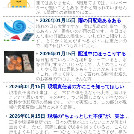
運ではありません。 5階建てまでは、エレベー
ターが無いこともある 意外と知られていません
が、5階建ての建物まではエ…
2026年01月15日
雨の日配送あるある
晴れの日も大変ですが、実は配送の仕事で「あ
るある」が一番多いのが雨の日です。 今日はそ
んな雨の日配送の裏側を、少しだけご紹介しま
す。 とにかく足元がすべる ボトルは重たいの
で、雨の日はいつも以上に足元…
2026年01月15日
配送中にほっこりする瞬間が、実はたくさんあります
毎日配送でいろいろな場所を回っていると、水
をお届けするだけじゃなくて、人とのちょっと
したやり取りに元気をもらうことがあります。
「これ、持って帰り」って言われる瞬間 配送先
のお客様の中には、 そんな方…
2026年01月15日
現場責任者の方にこそ知ってほしい、飲料環境が現場に与える影響
現場責任者の仕事は、 と、常に全体を見ながら判断し続ける
ことだと思います。 その中で、つい後回しになりがちなのが
飲料や休憩環境の整備です。 ですが実際には、この部分が現
場の安定稼働に意外と大きく影響し…
2026年01月15日
現場の“ちょっとした不便”が、実はコストになっている話
工場や現場事務所では、日々の業務が止まらないことが何より
重要です。 ただ、実際に配送で現場を回っていると、こんな
声をよく耳にします。 一つひとつは小さなことですが、積み