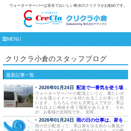
ウォーターサーバーは安全でおいしい軟水のクリクラがお勧めです。
☰MENU
クリクラ小倉のスタッフブログ
最新記事一覧
2026年01月24日
配送で一番気を使う場所は、実はここ
ウォーターサーバーの配送というと、重たいボ
トルを運ぶイメージを持たれることが多いと思
います。 もちろんそれも大変なんですが、実は
それ以上に神経を使う場所があります。 それ
が、お客様の玄関先です。 玄関…
2026年01月24日
雨の日の仕事は、家を出る前から始まっている
雨の日の配送って、実は家を出る前から勝負が
始まっています。 それは何かというと、どの靴