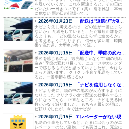
を履いていくか。 これを間違えると、その日は
だいたい一日きついです（笑） 滑る靴は、本当
に危ない 雨の日の現場って…
2026年01月23日
「配送は“道選び”が9割。信号と渋滞を避けるルートの話」
ナビより先に考えるのは「どの道が一番止まら
ないか」 配送をしていると、ただ最短距離を走
るよりも、「どの道なら止まらずに進めるか」
を考えるようになります。 信号が多い道、時間
帯で混む道、大型車が多くて流…
2026年01月15日
「配送中、季節の変わり目を一番感じるのはこの瞬間」
季節を感じるのは、観光地じゃなくて“朝の積み
込み” 季節の変わり目って、ニュースやカレンダ
ーで感じるものだと思っていましたが、今はち
ょっと違います。 クリクラ小倉で配送をしてい
ると、一番季節を感じるの…
2026年01月15日
「ナビを信用しなくなりました。配送で身についた“地元の勘”」
ナビより先に、頭の中の地図が反応するように
なりました クリクラ小倉で配送の仕事をするよ
うになってから、正直なところ、ナビを見る回
数がかなり減りました。 もちろん最初の頃はナ
ビ頼りでしたが、今ではナビが…
2026年01月15日
エレベーターがない現場あるある（配送員の本音つき）
配送の仕事をしていると、たまに出会うのがエ
レベーターのない建物。 でも実はこれ、完全に