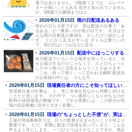
運ではありません。 5階建てまでは、エレベー
ターが無いこともある 意外と知られていません
が、5階建ての建物まではエ…
2026年01月15日
雨の日配送あるある
晴れの日も大変ですが、実は配送の仕事で「あ
るある」が一番多いのが雨の日です。 今日はそ
んな雨の日配送の裏側を、少しだけご紹介しま
す。 とにかく足元がすべる ボトルは重たいの
で、雨の日はいつも以上に足元…
2026年01月15日
配送中にほっこりする瞬間が、実はたくさんあります
毎日配送でいろいろな場所を回っていると、水
をお届けするだけじゃなくて、人とのちょっと
したやり取りに元気をもらうことがあります。
「これ、持って帰り」って言われる瞬間 配送先
のお客様の中には、 そんな方…
2026年01月15日
現場責任者の方にこそ知ってほしい、飲料環境が現場に与える影響
現場責任者の仕事は、 と、常に全体を見ながら判断し続ける
ことだと思います。 その中で、つい後回しになりがちなのが
飲料や休憩環境の整備です。 ですが実際には、この部分が現
場の安定稼働に意外と大きく影響し…
2026年01月15日
現場の“ちょっとした不便”が、実はコストになっている話
工場や現場事務所では、日々の業務が止まらないことが何より
重要です。 ただ、実際に配送で現場を回っていると、こんな
声をよく耳にします。 一つひとつは小さなことですが、積み