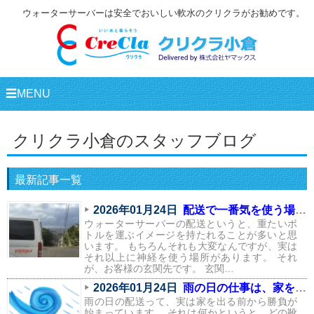
ウォーターサーバーは安全でおいしい軟水のクリクラがお勧めです。
☰MENU
クリクラ小倉のスタッフブログ
最新記事一覧
2026年01月24日
配送で一番気を使う場所は、実はここ
ウォーターサーバーの配送というと、重たいボ
トルを運ぶイメージを持たれることが多いと思
います。 もちろんそれも大変なんですが、実は
それ以上に神経を使う場所があります。 それ
が、お客様の玄関先です。 玄関…
2026年01月24日
雨の日の仕事は、家を出る前から始まっている
雨の日の配送って、実は家を出る前から勝負が
始まっています。 それは何かというと、どの靴