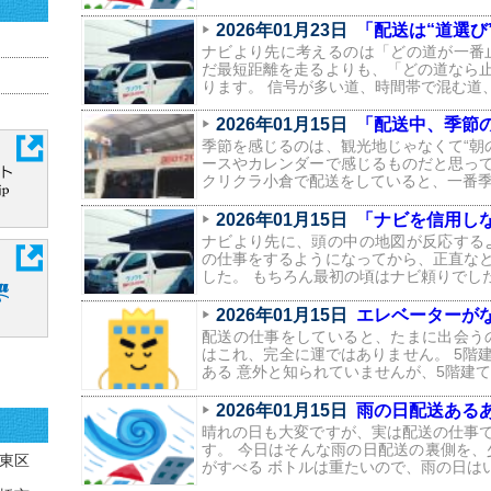
2026年01月23日
「配送は“道選び”
ナビより先に考えるのは「どの道が一番
だ最短距離を走るよりも、「どの道なら
ります。 信号が多い道、時間帯で混む道
2026年01月15日
「配送中、季節の
季節を感じるのは、観光地じゃなくて“朝
ースやカレンダーで感じるものだと思っ
クリクラ小倉で配送をしていると、一番
2026年01月15日
「ナビを信用しなくな
ナビより先に、頭の中の地図が反応する
の仕事をするようになってから、正直な
した。 もちろん最初の頃はナビ頼りでし
2026年01月15日
エレベーターがな
配送の仕事をしていると、たまに出会う
はこれ、完全に運ではありません。 5階
ある 意外と知られていませんが、5階建
2026年01月15日
雨の日配送ある
晴れの日も大変ですが、実は配送の仕事
す。 今日はそんな雨の日配送の裏側を、
東区
がすべる ボトルは重たいので、雨の日は