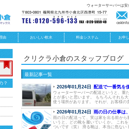
ウォーターサーバーは安
理由
おいしい軟水
料金システム
お申
クリクラ小倉のスタッフブログ
最新記事一覧
の？
2026年01月24日
配送で一番気を
ウォーターサーバーの配送というと、重
とが多いと思います。 もちろんそれも
使う場所があります。 それが、お客様の
2026年01月24日
雨の日の仕事は
雨の日の配送って、実は家を出る前から
いうと、どの靴を履いていくか。 これ
ついです（笑） 滑る靴は、本当に危ない