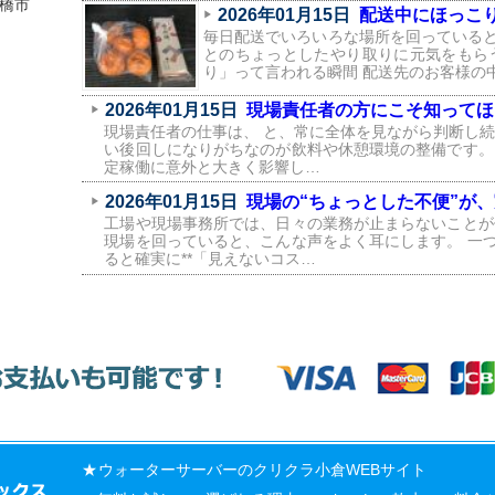
橋市
2026年01月15日
配送中にほっこり
毎日配送でいろいろな場所を回っている
とのちょっとしたやり取りに元気をもら
り」って言われる瞬間 配送先のお客様の
2026年01月15日
現場責任者の方にこそ知ってほ
現場責任者の仕事は、 と、常に全体を見ながら判断し続
い後回しになりがちなのが飲料や休憩環境の整備です。
定稼働に意外と大きく影響し…
2026年01月15日
現場の“ちょっとした不便”が
工場や現場事務所では、日々の業務が止まらないことが
現場を回っていると、こんな声をよく耳にします。 一
ると確実に**「見えないコス…
ウォーターサーバー
の
クリクラ
小倉WEBサイト