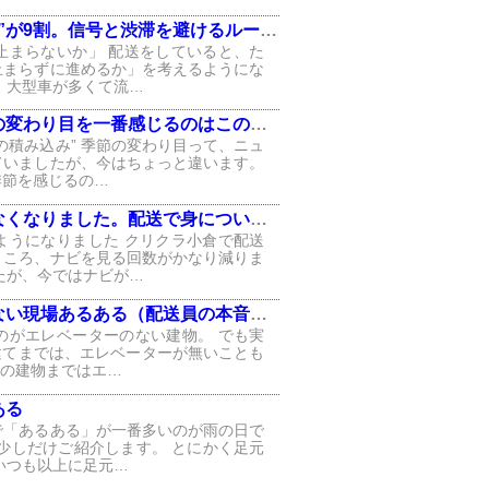
が9割。信号と渋滞を避けるルートの話」
止まらないか」 配送をしていると、た
止まらずに進めるか」を考えるようにな
、大型車が多くて流…
変わり目を一番感じるのはこの瞬間」
の積み込み” 季節の変わり目って、ニュ
ていましたが、今はちょっと違います。
季節を感じるの…
りました。配送で身についた“地元の勘”」
ようになりました クリクラ小倉で配送
ところ、ナビを見る回数がかなり減りま
たが、今ではナビが…
い現場あるある（配送員の本音つき）
のがエレベーターのない建物。 でも実
建てまでは、エレベーターが無いことも
ての建物まではエ…
ある
で「あるある」が一番多いのが雨の日で
少しだけご紹介します。 とにかく足元
いつも以上に足元…