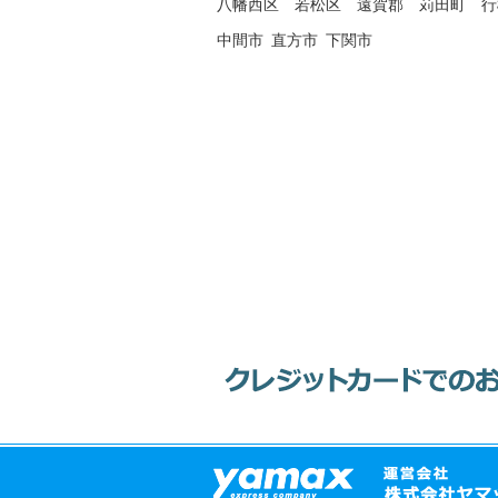
八幡西区
若松区
遠賀郡
苅田町
行
中間市
直方市
下関市