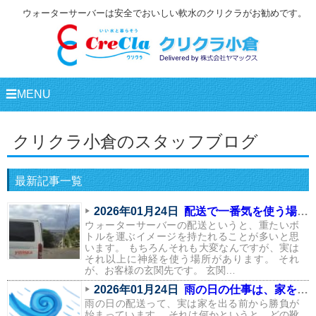
ウォーターサーバーは安全でおいしい軟水のクリクラがお勧めです。
☰MENU
クリクラ小倉のスタッフブログ
最新記事一覧
2026年01月24日
配送で一番気を使う場所は、実はここ
ウォーターサーバーの配送というと、重たいボ
トルを運ぶイメージを持たれることが多いと思
います。 もちろんそれも大変なんですが、実は
それ以上に神経を使う場所があります。 それ
が、お客様の玄関先です。 玄関…
2026年01月24日
雨の日の仕事は、家を出る前から始まっている
雨の日の配送って、実は家を出る前から勝負が
始まっています。 それは何かというと、どの靴