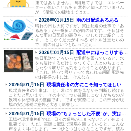
運ではありません。 5階建てまでは、エレベー
ターが無いこともある 意外と知られていません
が、5階建ての建物まではエ…
2026年01月15日
雨の日配送あるある
晴れの日も大変ですが、実は配送の仕事で「あ
るある」が一番多いのが雨の日です。 今日はそ
んな雨の日配送の裏側を、少しだけご紹介しま
す。 とにかく足元がすべる ボトルは重たいの
で、雨の日はいつも以上に足元…
2026年01月15日
配送中にほっこりする瞬間が、実はたくさんあります
毎日配送でいろいろな場所を回っていると、水
をお届けするだけじゃなくて、人とのちょっと
したやり取りに元気をもらうことがあります。
「これ、持って帰り」って言われる瞬間 配送先
のお客様の中には、 そんな方…
2026年01月15日
現場責任者の方にこそ知ってほしい、飲料環境が現場に与える影響
現場責任者の仕事は、 と、常に全体を見ながら判断し続ける
ことだと思います。 その中で、つい後回しになりがちなのが
飲料や休憩環境の整備です。 ですが実際には、この部分が現
場の安定稼働に意外と大きく影響し…
2026年01月15日
現場の“ちょっとした不便”が、実はコストになっている話
工場や現場事務所では、日々の業務が止まらないことが何より
重要です。 ただ、実際に配送で現場を回っていると、こんな
声をよく耳にします。 一つひとつは小さなことですが、積み