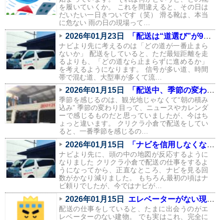
を履いていくか。 これを間違えると、その日は
だいたい一日きついです（笑） 滑る靴は、本当
に危ない 雨の日の現場って…
2026年01月23日
「配送は“道選び”が9割。信号と渋滞を避けるルートの話」
ナビより先に考えるのは「どの道が一番止まら
ないか」 配送をしていると、ただ最短距離を走
るよりも、「どの道なら止まらずに進めるか」
を考えるようになります。 信号が多い道、時間
帯で混む道、大型車が多くて流…
2026年01月15日
「配送中、季節の変わり目を一番感じるのはこの瞬間」
季節を感じるのは、観光地じゃなくて“朝の積み
込み” 季節の変わり目って、ニュースやカレンダ
ーで感じるものだと思っていましたが、今はち
ょっと違います。 クリクラ小倉で配送をしてい
ると、一番季節を感じるの…
2026年01月15日
「ナビを信用しなくなりました。配送で身についた“地元の勘”」
ナビより先に、頭の中の地図が反応するように
なりました クリクラ小倉で配送の仕事をするよ
うになってから、正直なところ、ナビを見る回
数がかなり減りました。 もちろん最初の頃はナ
ビ頼りでしたが、今ではナビが…
2026年01月15日
エレベーターがない現場あるある（配送員の本音つき）
配送の仕事をしていると、たまに出会うのがエ
レベーターのない建物。 でも実はこれ、完全に