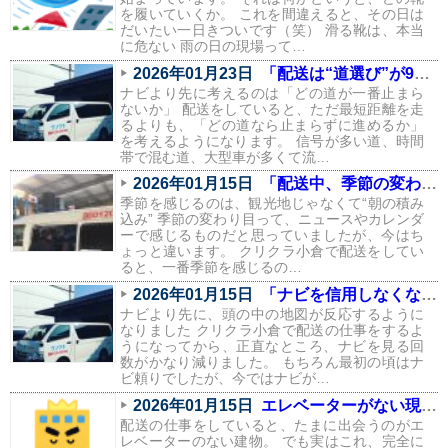
を履いていくか。 これを間違えると、その日は
だいたい一日きついです（笑） 滑る靴は、本当
に危ない 雨の日の現場って…
2026年01月23日
「配送は“道選び”が9割。信号と渋滞を避けるルートの話」
ナビより先に考えるのは「どの道が一番止まら
ないか」 配送をしていると、ただ最短距離を走
るよりも、「どの道なら止まらずに進めるか」
を考えるようになります。 信号が多い道、時間
帯で混む道、大型車が多くて流…
2026年01月15日
「配送中、季節の変わり目を一番感じるのはこの瞬間」
季節を感じるのは、観光地じゃなくて“朝の積み
込み” 季節の変わり目って、ニュースやカレンダ
ーで感じるものだと思っていましたが、今はち
ょっと違います。 クリクラ小倉で配送をしてい
ると、一番季節を感じるの…
2026年01月15日
「ナビを信用しなくなりました。配送で身についた“地元の勘”」
ナビより先に、頭の中の地図が反応するように
なりました クリクラ小倉で配送の仕事をするよ
うになってから、正直なところ、ナビを見る回
数がかなり減りました。 もちろん最初の頃はナ
ビ頼りでしたが、今ではナビが…
2026年01月15日
エレベーターがない現場あるある（配送員の本音つき）
配送の仕事をしていると、たまに出会うのがエ
レベーターのない建物。 でも実はこれ、完全に