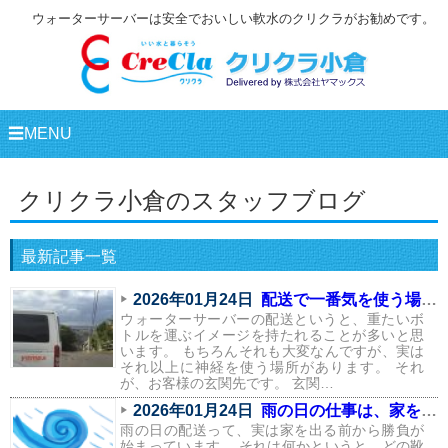
ウォーターサーバーは安全でおいしい軟水のクリクラがお勧めです。
☰MENU
クリクラ小倉のスタッフブログ
最新記事一覧
2026年01月24日
配送で一番気を使う場所は、実はここ
ウォーターサーバーの配送というと、重たいボ
トルを運ぶイメージを持たれることが多いと思
います。 もちろんそれも大変なんですが、実は
それ以上に神経を使う場所があります。 それ
が、お客様の玄関先です。 玄関…
2026年01月24日
雨の日の仕事は、家を出る前から始まっている
雨の日の配送って、実は家を出る前から勝負が
始まっています。 それは何かというと、どの靴