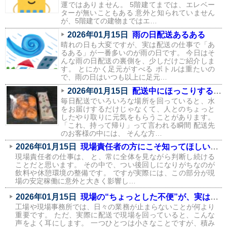
運ではありません。 5階建てまでは、エレベー
ターが無いこともある 意外と知られていません
が、5階建ての建物まではエ…
2026年01月15日
雨の日配送あるある
晴れの日も大変ですが、実は配送の仕事で「あ
るある」が一番多いのが雨の日です。 今日はそ
んな雨の日配送の裏側を、少しだけご紹介しま
す。 とにかく足元がすべる ボトルは重たいの
で、雨の日はいつも以上に足元…
2026年01月15日
配送中にほっこりする瞬間が、実はたくさんあります
毎日配送でいろいろな場所を回っていると、水
をお届けするだけじゃなくて、人とのちょっと
したやり取りに元気をもらうことがあります。
「これ、持って帰り」って言われる瞬間 配送先
のお客様の中には、 そんな方…
2026年01月15日
現場責任者の方にこそ知ってほしい、飲料環境が現場に与える影響
現場責任者の仕事は、 と、常に全体を見ながら判断し続ける
ことだと思います。 その中で、つい後回しになりがちなのが
飲料や休憩環境の整備です。 ですが実際には、この部分が現
場の安定稼働に意外と大きく影響し…
2026年01月15日
現場の“ちょっとした不便”が、実はコストになっている話
工場や現場事務所では、日々の業務が止まらないことが何より
重要です。 ただ、実際に配送で現場を回っていると、こんな
声をよく耳にします。 一つひとつは小さなことですが、積み