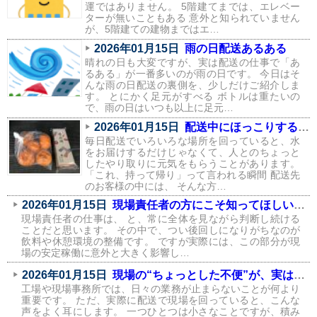
運ではありません。 5階建てまでは、エレベー
ターが無いこともある 意外と知られていません
が、5階建ての建物まではエ…
2026年01月15日
雨の日配送あるある
晴れの日も大変ですが、実は配送の仕事で「あ
るある」が一番多いのが雨の日です。 今日はそ
んな雨の日配送の裏側を、少しだけご紹介しま
す。 とにかく足元がすべる ボトルは重たいの
で、雨の日はいつも以上に足元…
2026年01月15日
配送中にほっこりする瞬間が、実はたくさんあります
毎日配送でいろいろな場所を回っていると、水
をお届けするだけじゃなくて、人とのちょっと
したやり取りに元気をもらうことがあります。
「これ、持って帰り」って言われる瞬間 配送先
のお客様の中には、 そんな方…
2026年01月15日
現場責任者の方にこそ知ってほしい、飲料環境が現場に与える影響
現場責任者の仕事は、 と、常に全体を見ながら判断し続ける
ことだと思います。 その中で、つい後回しになりがちなのが
飲料や休憩環境の整備です。 ですが実際には、この部分が現
場の安定稼働に意外と大きく影響し…
2026年01月15日
現場の“ちょっとした不便”が、実はコストになっている話
工場や現場事務所では、日々の業務が止まらないことが何より
重要です。 ただ、実際に配送で現場を回っていると、こんな
声をよく耳にします。 一つひとつは小さなことですが、積み