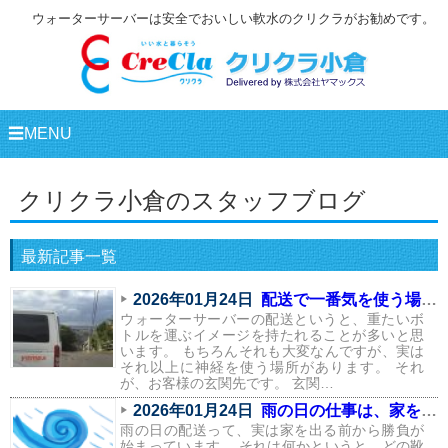
ウォーターサーバーは安全でおいしい軟水のクリクラがお勧めです。
☰MENU
クリクラ小倉のスタッフブログ
最新記事一覧
2026年01月24日
配送で一番気を使う場所は、実はここ
ウォーターサーバーの配送というと、重たいボ
トルを運ぶイメージを持たれることが多いと思
います。 もちろんそれも大変なんですが、実は
それ以上に神経を使う場所があります。 それ
が、お客様の玄関先です。 玄関…
2026年01月24日
雨の日の仕事は、家を出る前から始まっている
雨の日の配送って、実は家を出る前から勝負が
始まっています。 それは何かというと、どの靴