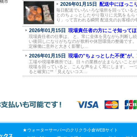
橋市
2026年01月15日
配送中にほっこり
毎日配送でいろいろな場所を回っている
とのちょっとしたやり取りに元気をもら
り」って言われる瞬間 配送先のお客様の
2026年01月15日
現場責任者の方にこそ知ってほ
現場責任者の仕事は、 と、常に全体を見ながら判断し続
い後回しになりがちなのが飲料や休憩環境の整備です。
定稼働に意外と大きく影響し…
2026年01月15日
現場の“ちょっとした不便”が
工場や現場事務所では、日々の業務が止まらないことが
現場を回っていると、こんな声をよく耳にします。 一
ると確実に**「見えないコス…
ウォーターサーバー
の
クリクラ
小倉WEBサイト