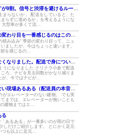
が9割。信号と渋滞を避けるルートの話」
止まらないか」 配送をしていると、た
止まらずに進めるか」を考えるようにな
、大型車が多くて流…
変わり目を一番感じるのはこの瞬間」
の積み込み” 季節の変わり目って、ニュ
ていましたが、今はちょっと違います。
季節を感じるの…
りました。配送で身についた“地元の勘”」
ようになりました クリクラ小倉で配送
ところ、ナビを見る回数がかなり減りま
たが、今ではナビが…
い現場あるある（配送員の本音つき）
のがエレベーターのない建物。 でも実
建てまでは、エレベーターが無いことも
ての建物まではエ…
ある
で「あるある」が一番多いのが雨の日で
少しだけご紹介します。 とにかく足元
いつも以上に足元…