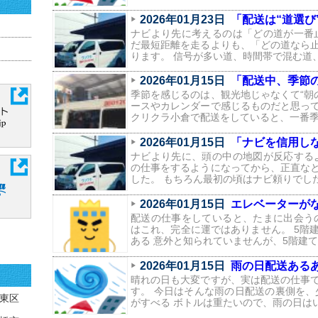
2026年01月23日
「配送は“道選び”
ナビより先に考えるのは「どの道が一番
だ最短距離を走るよりも、「どの道なら
ります。 信号が多い道、時間帯で混む道
2026年01月15日
「配送中、季節の
季節を感じるのは、観光地じゃなくて“朝
ースやカレンダーで感じるものだと思っ
クリクラ小倉で配送をしていると、一番
2026年01月15日
「ナビを信用しなくな
ナビより先に、頭の中の地図が反応する
の仕事をするようになってから、正直な
した。 もちろん最初の頃はナビ頼りでし
2026年01月15日
エレベーターがな
配送の仕事をしていると、たまに出会う
はこれ、完全に運ではありません。 5階
ある 意外と知られていませんが、5階建
2026年01月15日
雨の日配送ある
晴れの日も大変ですが、実は配送の仕事
す。 今日はそんな雨の日配送の裏側を、
東区
がすべる ボトルは重たいので、雨の日は