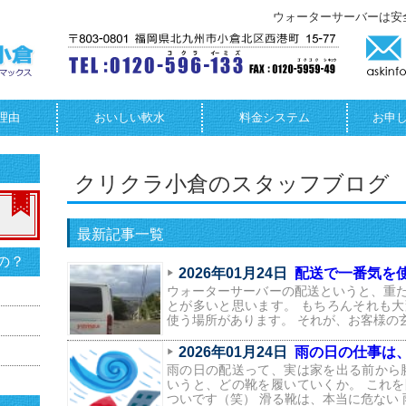
ウォーターサーバーは安
理由
おいしい軟水
料金システム
お申
クリクラ小倉のスタッフブログ
最新記事一覧
の？
2026年01月24日
配送で一番気を
ウォーターサーバーの配送というと、重
とが多いと思います。 もちろんそれも
使う場所があります。 それが、お客様の
2026年01月24日
雨の日の仕事は
雨の日の配送って、実は家を出る前から
いうと、どの靴を履いていくか。 これ
ついです（笑） 滑る靴は、本当に危ない