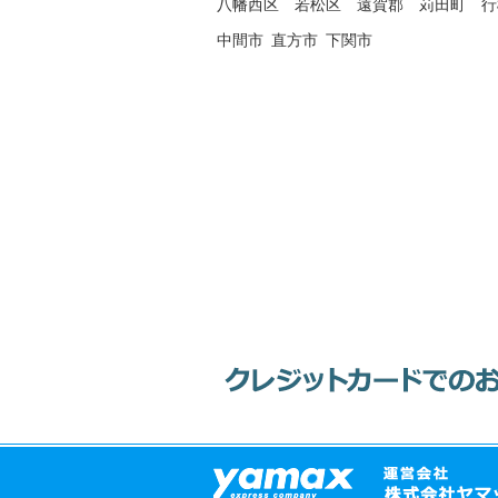
八幡西区
若松区
遠賀郡
苅田町
行
中間市
直方市
下関市