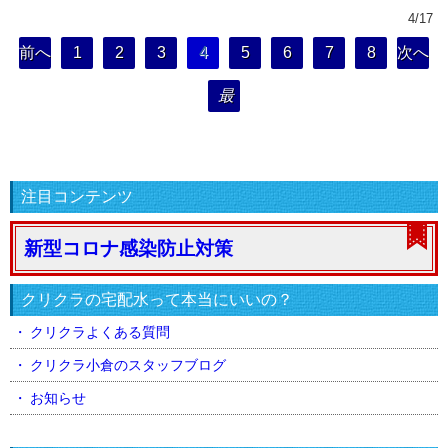
4/17
前へ
1
2
3
4
5
6
7
8
次へ
最
後の
ペー
ジ
注目コンテンツ
新型コロナ感染防止対策
クリクラの宅配水って本当にいいの？
クリクラよくある質問
クリクラ小倉のスタッフブログ
お知らせ