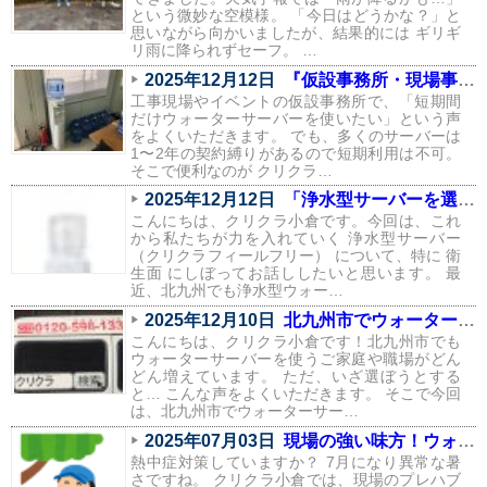
という微妙な空模様。 「今日はどうかな？」と
思いながら向かいましたが、結果的には ギリギ
リ雨に降られずセーフ。 …
2025年12月12日
『仮設事務所・現場事務所にはクリクラが最強な理由』
工事現場やイベントの仮設事務所で、「短期間
だけウォーターサーバーを使いたい」という声
をよくいただきます。 でも、多くのサーバーは
1〜2年の契約縛りがあるので短期利用は不可。
そこで便利なのが クリクラ…
2025年12月12日
「浄水型サーバーを選ぶなら“衛生管理”が最重要。クリクラフィールフリーの本体丸ごと交換が安心な理由」
こんにちは、クリクラ小倉です。今回は、これ
から私たちが力を入れていく 浄水型サーバー
（クリクラフィールフリー） について、特に 衛
生面 にしぼってお話ししたいと思います。 最
近、北九州でも浄水型ウォー…
2025年12月10日
北九州市でウォーターサーバーを選ぶときのポイント
こんにちは、クリクラ小倉です！北九州市でも
ウォーターサーバーを使うご家庭や職場がどん
どん増えています。 ただ、いざ選ぼうとする
と… こんな声をよくいただきます。 そこで今回
は、北九州市でウォーターサー…
2025年07月03日
現場の強い味方！ウォーターサーバー夏だけの利用でもOK！熱中症対策！～福岡～
熱中症対策していますか？ 7月になり異常な暑
さですね。 クリクラ小倉では、現場のプレハブ