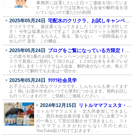
事務所に設置したいと日々ご連絡を頂いていま
す。 クリクラでは従来から入会金や解約金を頂
いていないので夏だけの利用…
2025年05月24日
宅配水のクリクラ、お試しキャンペーン中です！！
クリクラです。 最近暑くなってきました！ クリクラ大忙しで
す！ 今年は猛暑みたいですよ！ お水一本12リットル無料でお
試しできます。 もちろん、取る、取らない、 一切関係ありま
せんので 是非、この機会…
2025年05月24日
ブログをご覧になっている方限定！新規契約でお水８本プレゼント！
この度今年1番のお得なキャンペーンがはじまりました。クリ
クラで新規にご契約して頂ければ、１２ℓのお水を８本プレゼ
ント致します！クリクラは入会金、解約金がないため、飲んで
いただいて解約でもお金は一切かか…
2025年05月24日
ｸﾘｸﾗ社会見学
お子さんに大人気なクリクラです。しんちゃんも使ってます
よ！熱いお湯や冷水がいつでも便利につかえます。無料お試し
も行っていますので、ご気軽にご連絡ください。…
2024年12月15日
リトルママフェスタ・北九州
リトルママフェスタ・北九州参加してきまし
た。 西日本総合展示場３階フロアに企業ブース
の一角として宣伝活動させて頂きました。 リト
ルママフェスタがわからない方のために
YouTube貼り付けておきます。 …