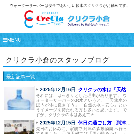
ウォーターサーバーは安全でおいしい軟水のクリクラがお勧めです。
☰MENU
クリクラ小倉のスタッフブログ
最新記事一覧
2025年12月16日
クリクラの水は「天然水」ではありません。
それには、はっきりとした理由があります。 ウ
ォーターサーバーのお水というと、「天然水の
ほうが体に良さそう」「自然の水＝安心」とい
うイメージを持たれる方も多いと思います。 で
すが、クリクラの水はあえて天…
2025年12月15日
休日の過ごし方｜到津の森動物園へ行ってきました
先日のお休みに、家族で 到津の森動物園 へ行っ
てきました。天気予報では「雨が降るかも…」