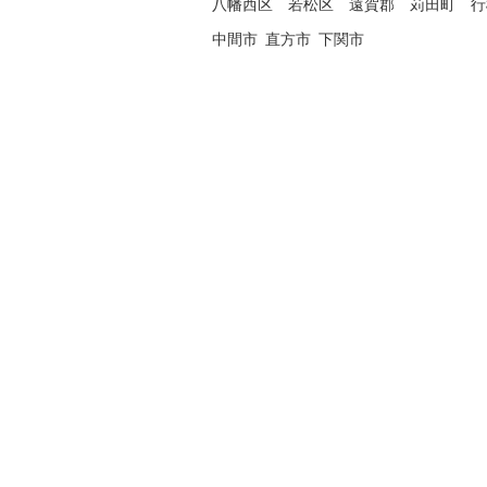
八幡西区
若松区
遠賀郡
苅田町
行
中間市
直方市
下関市