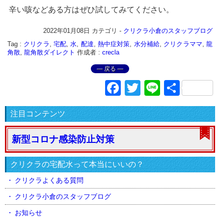
辛い咳などある方はぜひ試してみてください。
2022年01月08日
カテゴリ -
クリクラ小倉のスタッフブログ
Tag :
クリクラ
,
宅配
,
水
,
配達
,
熱中症対策
,
水分補給
,
クリクラママ
,
龍
角散
,
龍角散ダイレクト
作成者 :
crecla
― 戻る ―
Facebook
Twitter
Line
共
有
注目コンテンツ
新型コロナ感染防止対策
クリクラの宅配水って本当にいいの？
クリクラよくある質問
クリクラ小倉のスタッフブログ
お知らせ