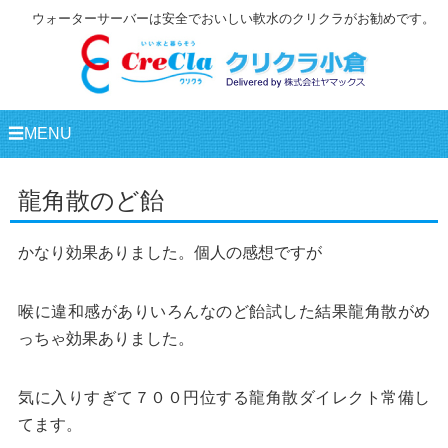
ウォーターサーバーは安全でおいしい軟水のクリクラがお勧めです。
☰MENU
龍角散のど飴
かなり効果ありました。個人の感想ですが
喉に違和感がありいろんなのど飴試した結果龍角散がめ
っちゃ効果ありました。
気に入りすぎて７００円位する龍角散ダイレクト常備し
てます。