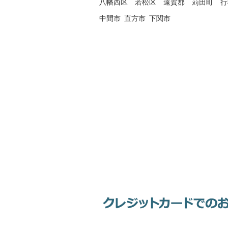
八幡西区
若松区
遠賀郡
苅田町
行
中間市
直方市
下関市