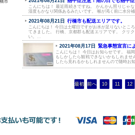
2021年08月21日
熱中症注意！雨の日でも熱中症
橋市
こんにちは！ 最近雨続きですね。 かんかん照りじゃ
湿度もかなり関係あるみたいです。 喉が渇く前に水分
2021年08月21日
行橋市も配送エリアです。
こんにちは！ 今日は土曜日ですがお水が足りないところ
てきました。 行橋、京都郡も配送エリアです。 クリ
い。…
2021年08月17日
緊急事態宣言に
こんにちは！ 今日はお知らせです。 福
もしかしたら観戦できないかもしれません
したら見れるかもしれませんので随時お
最初
前へ
10
11
12
ペー
ジ