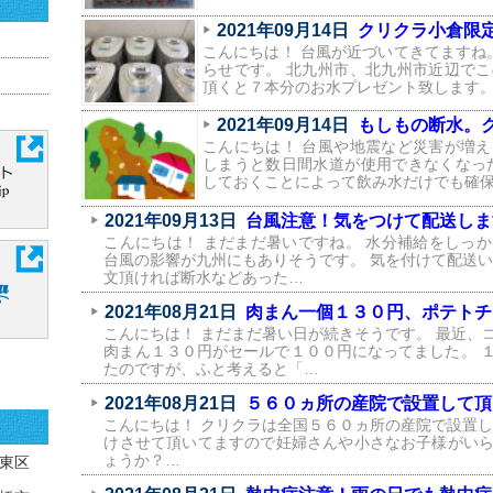
2021年09月14日
クリクラ小倉限定！
こんにちは！ 台風が近づいてきてますね
らせです。 北九州市、北九州市近辺で
頂くと７本分のお水プレゼント致します。
2021年09月14日
もしもの断水。クリ
こんにちは！ 台風や地震など災害が増
しまうと数日間水道が使用できなくなっ
しておくことによって飲み水だけでも確
2021年09月13日
台風注意！気をつけて配送しま
こんにちは！ まだまだ暑いですね。 水分補給をしっ
台風の影響が九州にもありそうです。 気を付けて配送い
文頂ければ断水などあった…
2021年08月21日
肉まん一個１３０円、ポテトチ
こんにちは！ まだまだ暑い日が続きそうです。 最近、
肉まん１３０円がセールで１００円になってました。 
たのですが、ふと考えると「…
2021年08月21日
５６０ヵ所の産院で設置して頂
こんにちは！ クリクラは全国５６０ヵ所の産院で設置し
けさせて頂いてますので妊婦さんや小さなお子様がい
ょうか？…
東区