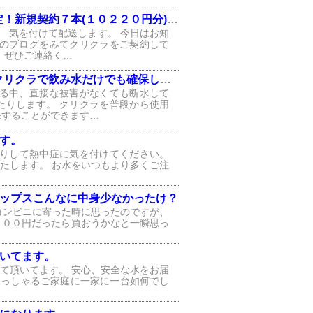
新規契約７本(１０２２０円分)無料！
。 気を付けて配送します。 今日はお知
このブログをみてクリクラをご契約して
 ぜひご連絡く…
クラで飲み水だけでも確保しませんか？
える中、直接な被害がなくても断水して
たりします。 クリクラを普段から使用
保することができます…
す。
かりして熱中症に気を付けてください。
たします。 お水をいつもより多くご注
ップスこんなに中身少なかったけ？
コンビニに寄った時に思ったのですが、
１００円だったら買おうかなと一瞬思っ
いてます。
て頂いてます。 安心、安全な水をお届
らっしゃるご家庭に一家に一台如何でし