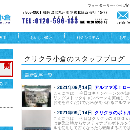
ウォーターサーバーは安
理由
おいしい軟水
料金システム
お申
クリクラ小倉のスタッフブログ
最新記事一覧
の？
2021年09月14日
アルファ米！ロ
こんにちは！ 今日はキャンペーンのお知
リングストックキャンペーンを実施して
お湯を注ぐだけでお米が食べれるアルフ
2021年09月14日
クリクラのボト
こんにちは！ 今日はクリクラのＳＤＧｓ
は創業当時からサスティナブルボトルを
ルを使用して古くなったら破棄するので