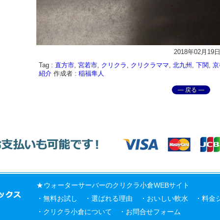
2018年02月19
Tag :
直方市
,
宮若市
,
クリクラ
,
クリクラママ
,
北九州
,
下関
,
京
紹介
作成者 :
稲福隼人
― 戻る ―
ウォーターサーバー
の
クリクラ
小倉WEBサイト
無料お試し
選ばれる理由
おいしい軟水
料金
クリクラ小倉について
お問合せフォーム