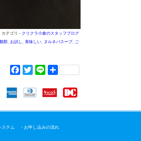
日
カテゴリ -
クリクラ小倉のスタッフブログ
都郡
,
お試し
,
美味しい
,
ヌルネバスープ
,
ご
Facebook
Twitter
Line
共
有
システム
お申し込みの流れ