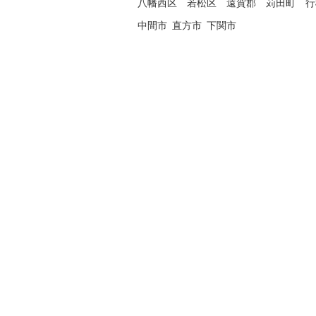
八幡西区
若松区
遠賀郡
苅田町
行
中間市
直方市
下関市