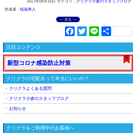
2017年08月16日
カテゴリ -
クリクラ小倉のスタッフブログ
作成者 :
稲福隼人
― 戻る ―
Facebook
Twitter
Line
共
有
注目コンテンツ
新型コロナ感染防止対策
クリクラの宅配水って本当にいいの？
クリクラよくある質問
クリクラ小倉のスタッフブログ
お知らせ
クリクラをご利用中のお客様へ