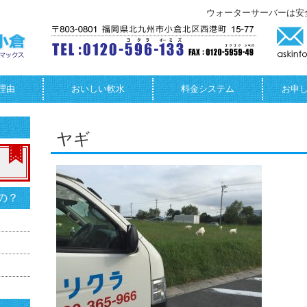
ウォーターサーバーは安
理由
おいしい軟水
料金システム
お申
ヤギ
の？