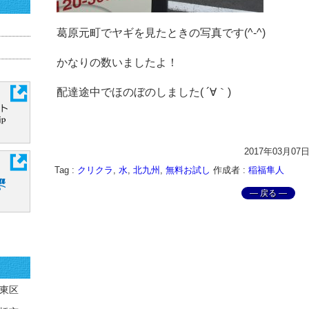
葛原元町でヤギを見たときの写真です(^-^)
かなりの数いましたよ！
配達途中でほのぼのしました( ´∀｀)
2017年03月07
Tag :
クリクラ
,
水
,
北九州
,
無料お試し
作成者 :
稲福隼人
― 戻る ―
東区