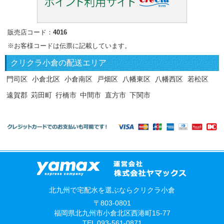
販売店コード：
4016
※お客様コードは伝票に記載しています。
クリクラ
小倉の配送エリア
門司区
小倉北区
小倉南区
戸畑区
八幡東区
八幡西区
若松区
遠賀郡
苅田町
行橋市
中間市
直方市
下関市
北九州で宅配水を選ぶならクリクラ小倉
〒803-0801
福岡県北九州市小倉北区西港町15-77
TEL 093-561-0871