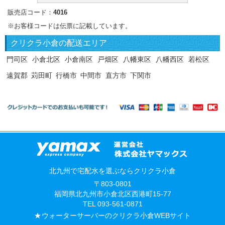
販売店コード：
4016
※お客様コードは伝票に記載しています。
クリクラ
小倉の配送エリア
門司区
小倉北区
小倉南区
戸畑区
八幡東区
八幡西区
若松区
遠賀郡
苅田町
行橋市
中間市
直方市
下関市
北九州で宅配水を選ぶならクリクラ小倉
〒803-0801
福岡県北九州市小倉北区西港町15-77
TEL 093-561-0871
ウォーターサーバー
の
クリクラ
小倉WEBサイト