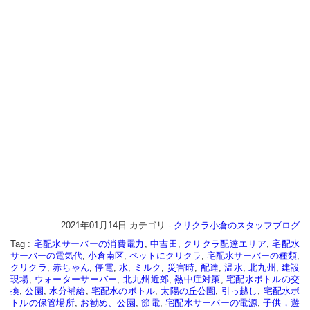
2021年01月14日
カテゴリ -
クリクラ小倉のスタッフブログ
Tag :
宅配水サーバーの消費電力
,
中吉田
,
クリクラ配達エリア
,
宅配水
サーバーの電気代
,
小倉南区
,
ペットにクリクラ
,
宅配水サーバーの種類
,
クリクラ
,
赤ちゃん
,
停電
,
水
,
ミルク
,
災害時
,
配達
,
温水
,
北九州
,
建設
現場
,
ウォーターサーバー
,
北九州近郊
,
熱中症対策
,
宅配水ボトルの交
換
,
公園
,
水分補給
,
宅配水のボトル
,
太陽の丘公園
,
引っ越し
,
宅配水ボ
トルの保管場所
,
お勧め、公園
,
節電
,
宅配水サーバーの電源
,
子供，遊