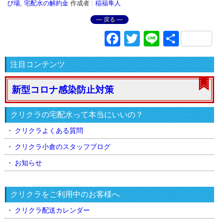
び場
,
宅配水の解約金
作成者 :
稲福隼人
― 戻る ―
Facebook
Twitter
Line
共
有
注目コンテンツ
新型コロナ感染防止対策
クリクラの宅配水って本当にいいの？
クリクラよくある質問
クリクラ小倉のスタッフブログ
お知らせ
クリクラをご利用中のお客様へ
クリクラ配送カレンダー